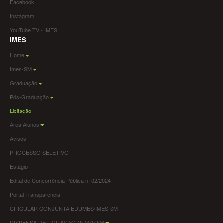
Facebook
Instagram
YouTube TV - IMES
IMES
Home
Imes-SM
Graduação
Pós-Graduação
Licitação
Área Alunos
Avisos
PROCESSO SELETIVO
Estágio
Edital de Concorrência Pública n. 02/2024
Portal Transparencia
CIRCULAR CONJUNTA EDUMES/IMES-SM
DISPENSA DE LICITAÇÃO N° 001/206