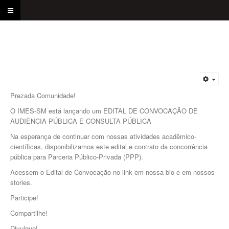
Prezada Comunidade!
O IMES-SM está lançando um EDITAL DE CONVOCAÇÃO DE
AUDIÊNCIA PÚBLICA E CONSULTA PÚBLICA
Na esperança de continuar com nossas atividades acadêmico-
científicas, disponibilizamos este edital e contrato da concorrência
pública para Parceria Público-Privada (PPP).
Acessem o Edital de Convocação no link em nossa bio e em nossos
stories.
Participe!
Compartilhe!
Divulgue!